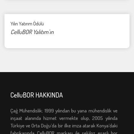
Yılın Yatırım Ödülü
CelluBOR Yalıtım'ın
CelluBOR HAKKINDA
Çağ Mühendislik; 1999 yılından bu yana mühendislik ve
inşaat alanında hizmet vermekte olup, 2005 yılında
Türkiye ve Orta Doğu’da bir ilke imza atarak Konya’daki
fabrikasında CelluBOR markası ile selüloz esaslı bor