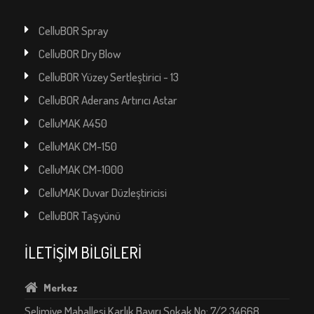
CelluBOR Spray
CelluBOR Dry Blow
CelluBOR Yüzey Sertleştirici - 13
CelluBOR Aderans Artırıcı Astar
CelluMAK A450
CelluMAK CM-150
CelluMAK CM-1000
CelluMAK Duvar Düzleştiricisi
CelluBOR Taşyünü
İLETİŞİM BİLGİLERİ
Merkez
Selimiye Mahallesi Karlık Bayırı Sokak No: 7/2 34668